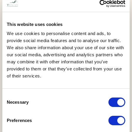
LØKKEN
Gemütliches Ferienhaus in der Nähe der
Nordsee
This website uses cookies
Haus nr. 7005 - Østergårdsvej 15, Løkken
We use cookies to personalise content and ads, to
6 Personen - Haustier erlaubt
provide social media features and to analyse our traffic.
3 Schlafzimmer - 1 Badezimmer
We also share information about your use of our site with
our social media, advertising and analytics partners who
Ab EUR 466,00 pro Woche
may combine it with other information that you’ve
provided to them or that they’ve collected from your use
of their services.
Consent
Necessary
Selection
Preferences