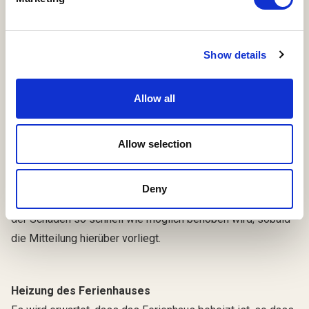
Schäden / Fehler / Mängel
Show details
Der Mieter haftet während der Mietzeit für Schäden und
den Verlust von Inventar und Mobiliar. Etwaige Schäden und
Allow all
Mängel die bei Anreise festgestellt werden, daher bitte
sofort melden.
Allow selection
Der Vermieter übernimmt keine Verantwortung für Schäden,
die plötzlich auftreten (u.a. Leitungsbruch, Stromausfall,
Deny
verstopfte Abflüsse, etc.), aber er wird dafür sorgen, dass
der Schaden so schnell wie möglich behoben wird, sobald
die Mitteilung hierüber vorliegt.
Heizung des Ferienhauses