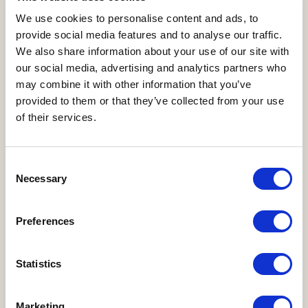
We use cookies to personalise content and ads, to
provide social media features and to analyse our traffic.
Stornierung und Änderung
We also share information about your use of our site with
our social media, advertising and analytics partners who
Bis 60 Tage vor Mietbeginn: 25% der Mietsumme
may combine it with other information that you’ve
Später als 60 und bis 30 Tage vor Mietbeginn: 50% der
provided to them or that they’ve collected from your use
Mietsumme
of their services.
Später als 30 und bis 14 Tage vor Mietbeginn: 75% der
Mietsumme
Consent
Necessary
Selection
Ab 13 Tage vor Mietbeginn: 100% der Mietsumme
Die Kündigung wird gültig an dem Tag, wo diese schriftlich
Preferences
bei uns vorliegt.
Statistics
Im Falle eines behördlichen Reiseverbots zwischen dem
Heimatland des Mieters und Dänemark bieten wir eine
Umbuchung oder Stornierung bis zum Anreisetag an.
Marketing